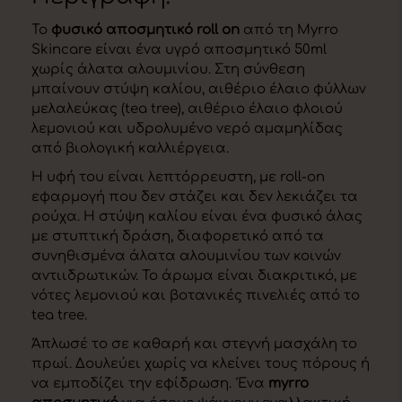
Το
φυσικό αποσμητικό roll on
από τη Myrro
Skincare είναι ένα υγρό αποσμητικό 50ml
χωρίς άλατα αλουμινίου. Στη σύνθεση
μπαίνουν στύψη καλίου, αιθέριο έλαιο φύλλων
μελαλεύκας (tea tree), αιθέριο έλαιο φλοιού
λεμονιού και υδρολυμένο νερό αμαμηλίδας
από βιολογική καλλιέργεια.
Η υφή του είναι λεπτόρρευστη, με roll-on
εφαρμογή που δεν στάζει και δεν λεκιάζει τα
ρούχα. Η στύψη καλίου είναι ένα φυσικό άλας
με στυπτική δράση, διαφορετικό από τα
συνηθισμένα άλατα αλουμινίου των κοινών
αντιιδρωτικών. Το άρωμα είναι διακριτικό, με
νότες λεμονιού και βοτανικές πινελιές από το
tea tree.
Άπλωσέ το σε καθαρή και στεγνή μασχάλη το
πρωί. Δουλεύει χωρίς να κλείνει τους πόρους ή
να εμποδίζει την εφίδρωση. Ένα
myrro